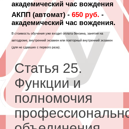
академический час вождения
АКПП (автомат) -
650 руб.
-
академический час вождения.
В стоимость обучения уже входит оплата бензина, занятия на
автодроме, внутренний экзамен или повторный внутренний экзамен
(для не сдавших с первого раза).
Статья 25.
Функции и
полномочия
профессиональн
объединения