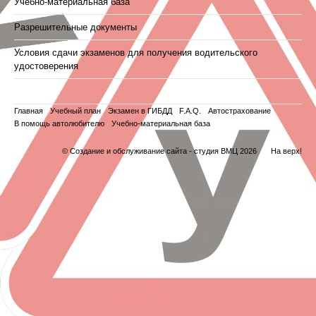
Учебно-материальная база
Разрешительные документы
Условия сдачи экзаменов для получения водительского
удостоверения
Главная
Учебный план
Экзамен в ГИБДД
F.A.Q.
Автострахование
В помощь автолюбителю
Учебно-материальная база
© Создание и обслуживание сайта -
студия ВМЦ
2026
На верх!