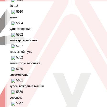
5913
40-ФЗ
5910
закон
5864
удостоверение
5852
автокурсы воронеж
5797
тормозной путь
5782
автошколы воронежа
5736
автомобилист
5681
курсы вождения машин
5559
воронеж
5547