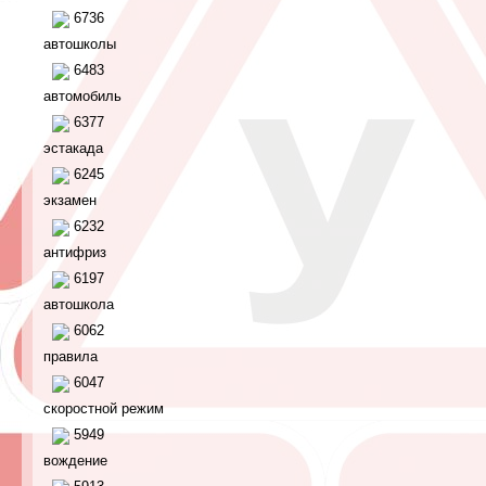
6736
автошколы
6483
автомобиль
6377
эстакада
6245
экзамен
6232
антифриз
6197
автошкола
6062
правила
6047
скоростной режим
5949
вождение