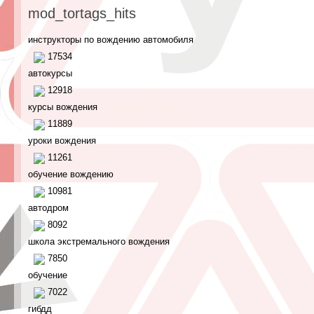
mod_tortags_hits
инструкторы по вождению автомобиля
17534
автокурсы
12918
курсы вождения
11889
уроки вождения
11261
обучение вождению
10981
автодром
8092
школа экстремального вождения
7850
обучение
7022
гибдд