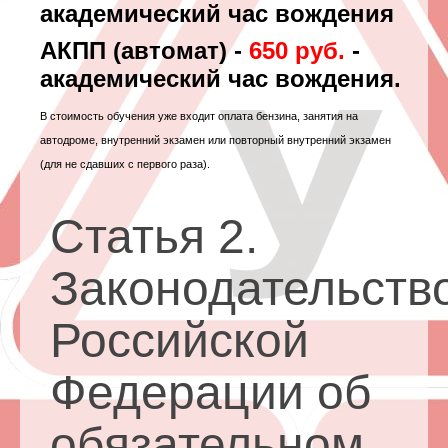
академический час вождения
АКПП (автомат) -
650 руб.
-
академический час вождения.
В стоимость обучения уже входит оплата бензина, занятия на
автодроме, внутренний экзамен или повторный внутренний экзамен
(для не сдавших с первого раза).
Статья 2.
Законодательств
Российской
Федерации об
обязательном