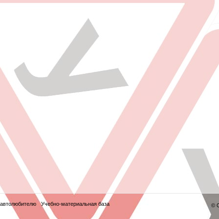
 автолюбителю
Учебно-материальная база
© 