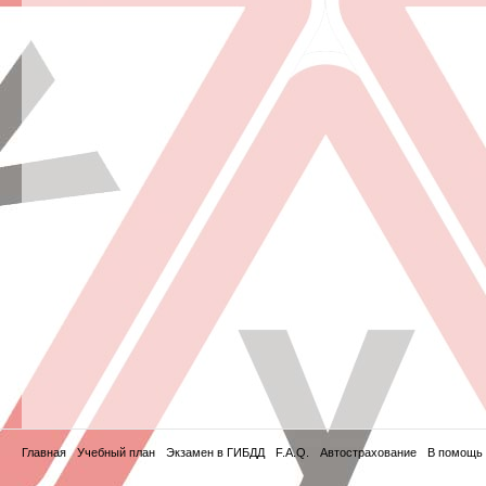
Главная
Учебный план
Экзамен в ГИБДД
F.A.Q.
Автострахование
В помощь