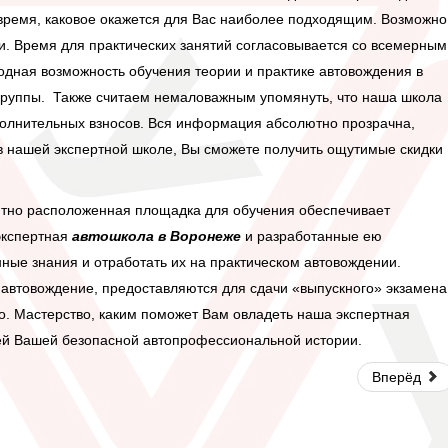
ремя, каковое окажется для Вас наиболее подходящим. Возможно
и. Время для практических занятий согласовывается со всемерным
дная возможность обучения теории и практике автовождения в
группы. Также считаем немаловажным упомянуть, что наша школа
полнительных взносов. Вся информация абсолютно прозрачна,
в нашей экспертной школе, Вы сможете получить ощутимые скидки
ятно расположенная площадка для обучения обеспечивает
экспертная
автошкола в Воронеже
и разработанные ею
ые знания и отработать их на практическом автовождении.
 автовождение, предоставляются для сдачи «выпускного» экзамена
о. Мастерство, каким поможет Вам овладеть наша экспертная
ией Вашей безопасной автопрофессиональной истории.
Вперёд