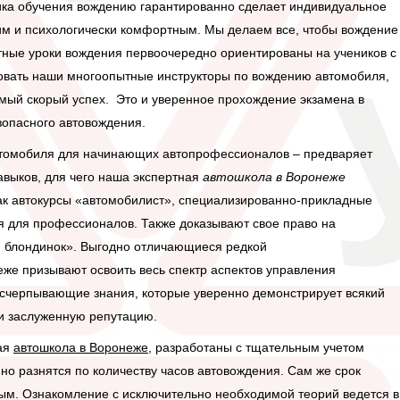
ка обучения вождению
гарантированно сделает индивидуальное
м и психологически комфортным. Мы делаем все, чтобы вождение
ртные
уроки вождения
первоочередно ориентированы на учеников с
ровать наши многоопытные
инструкторы по вождению автомобиля
,
амый скорый успех. Это и уверенное прохождение экзамена в
зопасного автовождения.
томобиля для начинающих
автопрофессионалов – предваряет
выков, для чего наша экспертная
автошкола в Воронеже
ак
автокурсы
«автомобилист», специализированно-прикладные
я
для профессионалов. Также доказывают свое право на
 блондинок». Выгодно отличающиеся редкой
же призывают освоить весь спектр аспектов управления
исчерпывающие знания, которые уверенно демонстрирует всякий
 заслуженную репутацию.
ая
автошкола в Воронеже
, разработаны с тщательным учетом
нно разнятся по количеству часов автовождения. Сам же срок
ым. Ознакомление с исключительно необходимой теорий ведется в