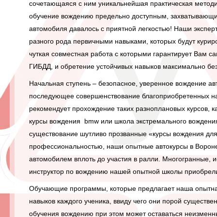
сочетающаяся с ним уникальнейшая практическая
методи
обучение вождению
предельно доступным, захватывающи
автомобиля давалось с приятной легкостью! Наши экспе
разного рода первичными навыками, которых будут кури
чуткая совместная работа с которыми гарантирует Вам с
ГИБДД, и обретение устойчивых навыков максимально бе
Начальная ступень – безопасное, уверенное
вождение ав
последующее совершенствование благоприобретенных на
рекомендует прохождение таких разноплановых курсов, к
курсы вождения bmw или
школа экстремального вождени
существование шутливо прозванные «
курсы вождения
для
профессиональностью, наши опытные автокурсы в Вороне
автомобилем вплоть до участия в ралли. Многогранные, 
инструктор по вождению
нашей опытной школы приобрели
Обучающие программы, которые предлагает наша опытн
навыков каждого ученика, ввиду чего они порой существе
обучения вождению при этом может оставаться неизменн